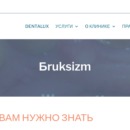
DENTALUX
УСЛУГИ
O КЛИНИКЕ
ПР
Бruksizm
О ВАМ НУЖНО ЗНАТЬ