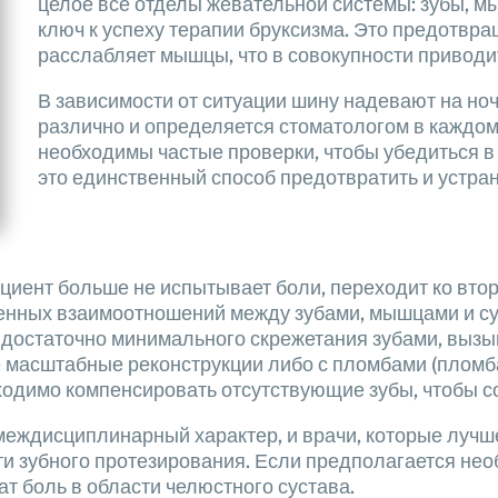
целое все отделы жевательной системы: зубы, м
ключ к успеху терапии бруксизма. Это предотвр
расслабляет мышцы, что в совокупности приводи
В зависимости от ситуации шину надевают на но
различно и определяется стоматологом в каждом
необходимы частые проверки, чтобы убедиться в
это единственный способ предотвратить и устра
пациент больше не испытывает боли, переходит ко вто
нных взаимоотношений между зубами, мышцами и суст
да достаточно минимального скрежетания зубами, вы
е масштабные реконструкции либо с пломбами (пломба
ходимо компенсировать отсутствующие зубы, чтобы 
т междисциплинарный характер, и врачи, которые луч
ти зубного протезирования. Если предполагается не
т боль в области челюстного сустава.