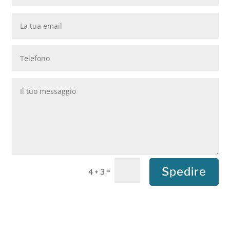
Spedire
=
4 + 3